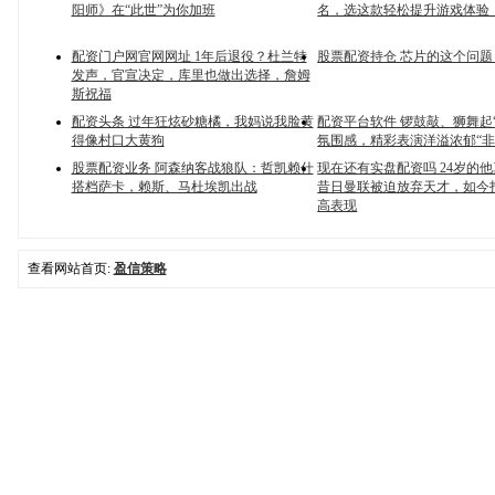
阳师》在“此世”为你加班
名，选这款轻松提升游戏体验
配资门户网官网网址 1年后退役？杜兰特
股票配资持仓 芯片的这个问
发声，官宣决定，库里也做出选择，詹姆
斯祝福
配资头条 过年狂炫砂糖橘，我妈说我脸黄
配资平台软件 锣鼓敲、狮舞起
得像村口大黄狗
氛围感，精彩表演洋溢浓郁“非
股票配资业务 阿森纳客战狼队：哲凯赖什
现在还有实盘配资吗 24岁的
搭档萨卡，赖斯、马杜埃凯出战
昔日曼联被迫放弃天才，如今
高表现
查看网站首页:
盈信策略