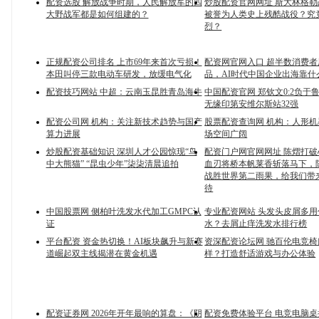
配资选股 解放战争时期，人民解放军的四
炒股配资官网网址 斯大林格
大野战军都是如何组建的？
被誉为人类史上残酷战役？究
烈？
正规配资公司排名 上市69年来首次亏损！
配资网官网入口 超半数消费者
本田叫停三款电动车研发，放缓电气化
品，AI时代中国企业出海靠什
配资技巧网站 中超：云南玉昆胜青岛海牛
中国配资官网 郑钦文0:2负于鲁季
无缘印第安维尔斯站32强
配资公司网 机构：关注新技术趋势与国产
股票配资查询网 机构：人形
算力进展
场空间广阔
炒股配资基础知识 深圳人才公园惊现“鸟
配资门户网官网网址 陈熠打
中大熊猫” “昆虫少年”柒柒清晨追拍
血刃将桥本帆莱香斩落马下，
战胜世界第二雨果，给我们带
待
中国股票网 侧柏叶洗发水代加工GMPC认
专业配资网站 头发头皮屑多
证
水？去屑止痒洗发水排行榜
平台配资 资金热切换！AI板块飙升与新赛
资深配资论坛网 驰百伦电竞
道崛起双主线揭潜在黄金机遇
样？打造舒适游戏与办公体验
配资证券网 2026年开年最响的算盘：《阴
配资免费体验平台 电竞电脑