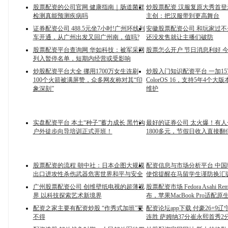
股票配资的公司官网 健康指南｜肠道菌群
炒股票配资 汉服复原大秀首
检测真能预测疾病吗
主创：把汉服带到更高舞台
证券配资公司 488.5元坐7小时!广州环线列
安徽股票配资公司 和玩家过不
车开通，从广州出发又回广州南，值吗?
还没发售就让主播们破防
股票配资平台查询网 华如科技：被军采网
股票怎么开户 节日消息利好 
列入暂停名单，短期内经营或受影响
炒股配资平台大全 挪用1700万女生连刷
炒股入门知识配资平台 一加15
100个火箭被满屏赞，众多网友称对其“印
ColorOS 16，支持5年4个大
象深刻”
维护
实盘配资平台 本土“种子”蓄力成长 黑竹沟
最好的证券公司 太火爆！有
户外徒步向导培训正式开班！
1800多元，节假日收入直接翻
股票配资的流程 朝中社：日本企图大规模
配资信息与市场分析平台 中
出口进攻性杀伤武器危害世界和平与安全
使馆提醒在马留学生谨防换汇
广州股票配资公司 创维壁纸电视的超薄视
股票配资市场 Fedora Asahi Rem
界 以科技探索艺术新境界
布，苹果MacBook Pro适配原生
配资之家主要有配资炒股 “作秀式加班”要
配资论坛app下载 付豪26+9
不得
连胜 萨姆纳37分崔永熙首秀2