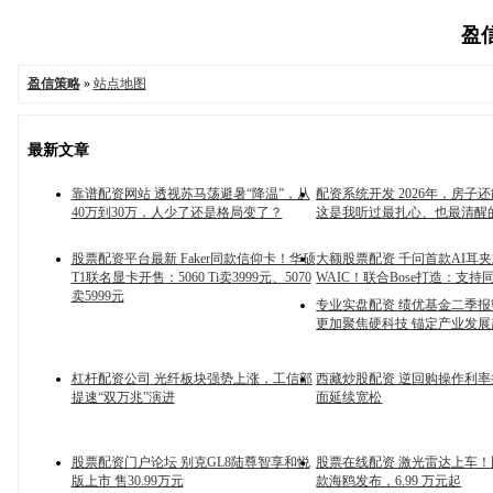
盈信
盈信策略
»
站点地图
最新文章
靠谱配资网站 透视苏马荡避暑“降温”，从
配资系统开发 2026年，房子
40万到30万，人少了还是格局变了？
这是我听过最扎心、也最清醒
股票配资平台最新 Faker同款信仰卡！华硕
大额股票配资 千问首款AI耳
T1联名显卡开售：5060 Ti卖3999元、5070
WAIC！联合Bose打造：支持
卖5999元
专业实盘配资 绩优基金二季
更加聚焦硬科技 锚定产业发展
杠杆配资公司 光纤板块强势上涨，工信部
西藏炒股配资 逆回购操作利
提速“双万兆”演进
面延续宽松
股票配资门户论坛 别克GL8陆尊智享和悦
股票在线配资 激光雷达上车！比
版上市 售30.99万元
款海鸥发布，6.99 万元起