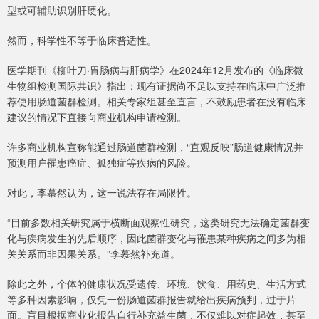
型或可辅助识别肝硬化。
然而，科学性不等于临床普适性。
医学期刊《柳叶刀·胃肠病与肝病学》在2024年12月发布的《临床微
生物组检测国际共识》指出：现有证据尚不足以支持在临床中广泛推
荐使用肠道菌群检测。相关专家组甚至直言，不鼓励患者在没有临床
建议的情况下直接向商业机构申请检测。
许多商业机构宣称能通过肠道菌群检测，“直观反映”肠道健康情况并
预测用户罹患癌症、孤独症等疾病的风险。
对此，李慕然认为，这一说法存在局限性。
“目前多数相关研究属于横断面观察性研究，这类研究无法确定菌群变
化与疾病发生的先后顺序，因此菌群变化与罹患某种疾病之间多为相
关关系而非因果关系。”李慕然补充道。
除此之外，个体的健康状况受遗传、环境、饮食、用药史、生活方式
等多种因素影响，仅凭一份肠道菌群报告就给出疾病预判，过于片
面。盲目根据商业化报告自行补充益生菌，不仅难以对症起效，甚至