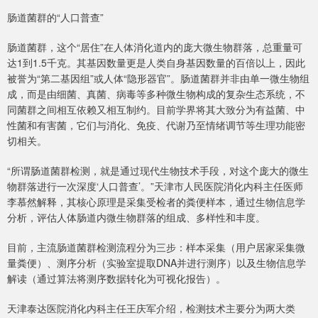
肠道菌群的“人口普查”
肠道菌群，这个“居住”在人体消化道内的庞大微生物群落，总重量可
达1到1.5千克。其基因数量更是人类自身基因数量的百倍以上，因此
被誉为“第二基因组”或人体“隐形器官”。肠道菌群并非由单一微生物组
成，而是由细菌、真菌、病毒等多种微生物构成的复杂生态系统，不
同菌群之间相互依赖又相互制约。目前学界将其大致分为有益菌、中
性菌和有害菌，它们与消化、免疫、代谢乃至情绪调节等生理功能密
切相关。
“所谓肠道菌群检测，就是通过现代生物技术手段，对这个庞大的微生
物群落进行一次深度‘人口普查’。”天津市人民医院消化内科主任医师
李慕然解释，其核心原理是采集受检者的粪便样本，通过生物信息学
分析，评估人体肠道内微生物群落的组成、多样性和丰度。
目前，主流肠道菌群检测流程分为三步：样本采集（用户居家采集微
量粪便）、测序分析（实验室提取DNA并进行测序）以及生物信息学
解读（通过算法将测序数据转化为可视化报告）。
天津泰达医院消化内科主任王庆军介绍，检测技术主要分为两大类