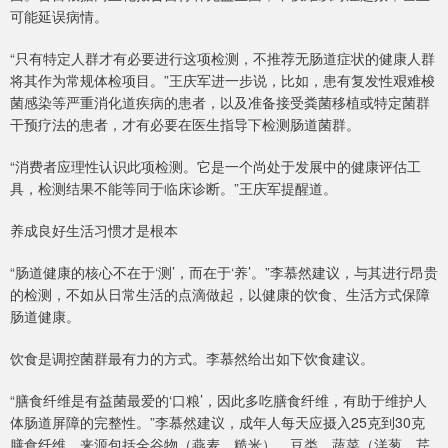
可能延误病情。
“只有特定人群才有必要进行这项检测，不推荐无肠道症状的健康人群
将其作为常规体检项目。”王庆军进一步说，比如，患有复发性艰难梭
菌感染等严重消化道疾病的患者，以及准备接受粪菌移植或特定菌群
干预疗法的患者，才有必要在医生指导下检测肠道菌群。
“消费者应理性认识此项检测。它是一个尚处于发展中的健康评估工
具，检测结果不能等同于临床诊断。”王庆军提醒道。
养成良好生活习惯才是根本
“肠道健康的核心不在于‘测’，而在于‘养’。”李慕然建议，与其进行昂贵
的检测，不如从日常生活的点滴做起，以健康的饮食、生活方式保障
肠道健康。
饮食是调控菌群最有力的方式。李慕然给出如下饮食建议。
“膳食纤维是有益菌最爱的‘口粮’，因此多吃膳食纤维，有助于维护人
体肠道屏障的完整性。”李慕然建议，成年人每天应摄入25克到30克
膳食纤维，来源包括全谷物（燕麦、糙米）、豆类、蔬菜（洋葱、芹