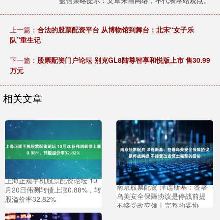
盈信策略提示：文章来自网络，不代表本站观点。
上一篇：
合法的股票配资平台 从博物馆到舞台：北宋“女子乐
队”重生记
下一篇：
股票配资门户论坛 别克GL8陆尊智享和悦版上市 售30.99
万元
相关文章
上海正规手机股票配资论坛 10
南京股票配资 泽连斯基：签署
月20日伟测转债上涨0.88%，转
乌美安全保障协议是停战前提
股溢价率32.82%
不接受改变领土完整的妥协