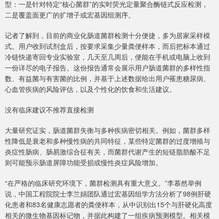
型：一是针对特定“核心菌群”的实时荧光定量聚合酶链式反应检测，
二是覆盖面更广的扩增子或宏基因组测序。
记者了解到，目前的商业化肠道菌群检测十分便捷，多为居家采样模
式。用户收到试剂盒后，按要求采集少量粪便样本，而后把标本通过
冷链快递寄回专业实验室，几天至几周后，便能在手机或电脑上收到
一份详尽的电子报告。这份报告通常会展示用户肠道菌群的多样性指
数、有益菌与有害菌的比例，并基于上述数据给出用户罹患糖尿病、
心血管疾病的风险评估，以及个性化的饮食和生活建议。
没有临床建议不推荐直接检测
大量研究证实，肠道菌群失衡与多种疾病密切相关。例如，菌群多样
性降低是衰老和多种慢性病的共同特征，某些特定菌群的过度增殖与
炎症性肠病、肠易激综合征有关，而菌群代谢产生的短链脂肪酸不足
则可能预示肠道屏障功能受损或慢性炎症风险增加。
“在严格的临床研究环境下，菌群检测具有重大意义。”李慕然举例
说，中国工程院院士李兰娟团队通过宏基因组学方法分析了98例肝硬
化患者和83名健康志愿者的粪便样本，从中识别出15个与肝硬化高度
相关的微生物基因标记物，并据此构建了一组疾病预测模型。相关模