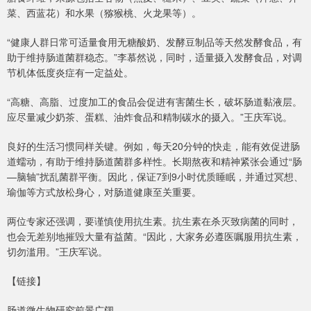
菜、西蓝花）和水果（猕猴桃、火龙果等）。
“健康人群日常可适量食用无糖酸奶、发酵豆制品等天然发酵食品，有
助于维持肠道菌群稳态。”李慕然说，同时，适量摄入发酵食品，对调
节机体低度炎症有一定益处。
“高糖、高脂、过度加工的食品会促进有害菌生长，破坏肠道黏液层。
应尽量减少奶茶、蛋糕、油炸食品和精制碳水的摄入。”王庆军说。
良好的生活习惯同样关键。例如，每天20分钟的快走，能有效促进肠
道蠕动，有助于维持肠道菌群多样性。长期熬夜和精神紧张会通过“肠
—脑轴”扰乱菌群平衡。因此，保证7到9小时优质睡眠，并通过冥想、
瑜伽等方式放松身心，对肠道健康至关重要。
两位专家还强调，要谨慎使用抗生素。抗生素在杀灭致病菌的同时，
也会无差别地摧毁大量有益菌。“因此，大家务必遵医嘱服用抗生素，
切勿滥用。”王庆军说。
【链接】
肠道微生物研究前景广阔