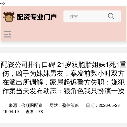
-->
配资公司排行口碑 21岁双胞胎姐妹1死1重
伤，凶手为妹妹男友，案发前数小时双方
在派出所调解，家属起诉警方失职；嫌犯
作案当天发布动态：狠角色我只扮演一次
来源：倍顺网配资
网站：盈信策略
日期：2026-05-28
19:04:19
查看：78