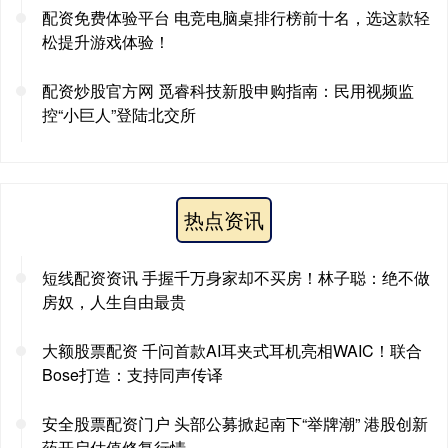
配资免费体验平台 电竞电脑桌排行榜前十名，选这款轻
松提升游戏体验！
配资炒股官方网 觅睿科技新股申购指南：民用视频监
控“小巨人”登陆北交所
热点资讯
短线配资资讯 手握千万身家却不买房！林子聪：绝不做
房奴，人生自由最贵
大额股票配资 千问首款AI耳夹式耳机亮相WAIC！联合
Bose打造：支持同声传译
安全股票配资门户 头部公募掀起南下“举牌潮” 港股创新
药开启估值修复行情