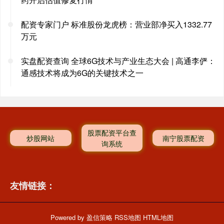
配资专家门户 标准股份龙虎榜：营业部净买入1332.77
万元
实盘配资查询 全球6G技术与产业生态大会 | 高通李俨：
通感技术将成为6G的关键技术之一
股票配资平台查
炒股网站
南宁股票配资
询系统
友情链接：
Powered by
盈信策略
RSS地图
HTML地图