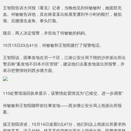
王智阳告诉大河报《看见》记者，当晚他见到何敏敏时，她面部充
血。何敏敏告诉他，其在林某某出租屋里遭到半小时的殴打，被掐
颈、后腰撞击桌角、拳头打脸。
随后，两人决定报警，并告知了何敏敏的妈妈。
10月13日23点41分，何敏敏和王智阳拨打了报警电话。
王智阳说，因事发地在另一个区，江南公安分局下辖的沙井派出所出
警后称“案发地不归本片区管辖”，建议他们去案发地派出所报警，并
表示把警情转到西乡塘方面。
110处警现场回执单显示，该警情处置情况为“已移交、进一步调查”
何敏敏和王智阳随即前往事发地——西乡塘公安分局上尧派出所报
案。
据王智阳讲述，10月14日凌晨0点47分，他们到达上尧派出所要求拘
留林某某。没几分钟，林某某也突然出现在上尧派出所。民警遂将林