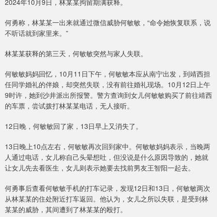
2024年10月9日，林某某拘留期满获释。
何勇称，林某某一出来就通过微信威胁何敏敏，“命令她恢复联系，说
不听话就到家里来。”
林某某获释的第三天，何敏敏突然与家人失联。
何敏敏妈妈回忆，10月11日下午，何敏敏本应从南宁出发，到靖西担
任同学婚礼的伴娘，却突然失联，没有前往婚礼现场。10月12日上午
9时许，她到沙井派出所报警。警方查询到女儿何敏敏购买了前往靖西
的车票，尝试拨打林某某电话，无人接听。
12日晚，何敏敏回了家，13日早上又消失了。
13日晚上10点左右，何敏敏再次回到家中。何敏敏妈妈表示，当晚两
人通过电话，女儿称自己头晕想吐，但没说是什么原因导致的，她就
让女儿先去看医生，女儿则表示她要去找前男友王智阳一起去。
何勇事后查看何敏敏手机的打车记录，发现12日和13日，何敏敏两次
从林某某的住处附近打车返回。他认为，女儿之所以失联，是受到林
某某的威胁，其间遭到了林某某的殴打。