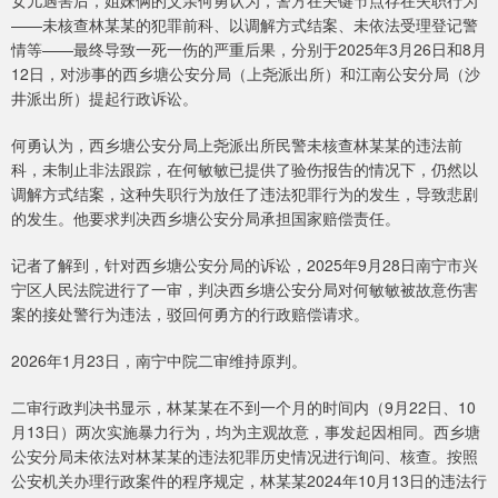
女儿遇害后，姐妹俩的父亲何勇认为，警方在关键节点存在失职行为
——未核查林某某的犯罪前科、以调解方式结案、未依法受理登记警
情等——最终导致一死一伤的严重后果，分别于2025年3月26日和8月
12日，对涉事的西乡塘公安分局（上尧派出所）和江南公安分局（沙
井派出所）提起行政诉讼。
何勇认为，西乡塘公安分局上尧派出所民警未核查林某某的违法前
科，未制止非法跟踪，在何敏敏已提供了验伤报告的情况下，仍然以
调解方式结案，这种失职行为放任了违法犯罪行为的发生，导致悲剧
的发生。他要求判决西乡塘公安分局承担国家赔偿责任。
记者了解到，针对西乡塘公安分局的诉讼，2025年9月28日南宁市兴
宁区人民法院进行了一审，判决西乡塘公安分局对何敏敏被故意伤害
案的接处警行为违法，驳回何勇方的行政赔偿请求。
2026年1月23日，南宁中院二审维持原判。
二审行政判决书显示，林某某在不到一个月的时间内（9月22日、10
月13日）两次实施暴力行为，均为主观故意，事发起因相同。西乡塘
公安分局未依法对林某某的违法犯罪历史情况进行询问、核查。按照
公安机关办理行政案件的程序规定，林某某2024年10月13日的违法行