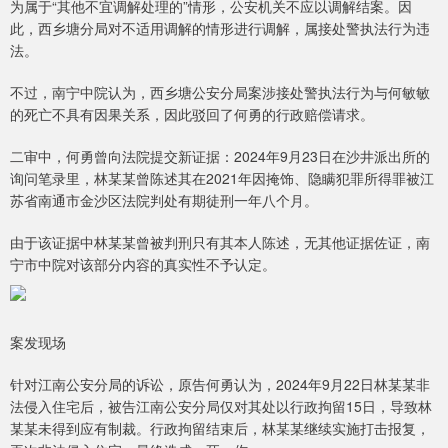
为属于“其他不宜调解处理的”情形，公安机关不应以调解结案。因
此，西乡塘分局对不适用调解的情形进行调解，属接处警执法行为违
法。
不过，南宁中院认为，西乡塘公安分局案涉接处警执法行为与何敏敏
的死亡不具有因果关系，因此驳回了何勇的行政赔偿请求。
二审中，何勇曾向法院提交新证据：2024年9月23日在沙井派出所的
询问笔录里，林某某曾陈述其在2021年因掩饰、隐瞒犯罪所得罪被江
苏省南通市金沙区法院判处有期徒刑一年八个月。
由于该证据中林某某曾被判刑只有其本人陈述，无其他证据佐证，南
宁市中院对该部分内容的真实性不予认定。
案发现场
针对江南公安分局的诉讼，原告何勇认为，2024年9月22日林某某非
法侵入住宅后，被告江南公安分局仅对其处以行政拘留15日，导致林
某某未得到应有制裁。行政拘留结束后，林某某继续实施打击报复，