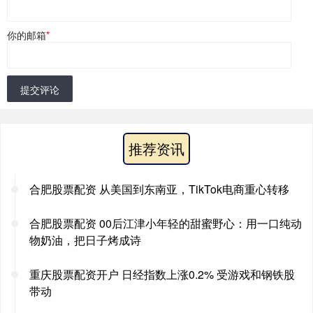
你的邮箱
*
提交评论
推荐资讯
合肥股票配资 从美国到东南亚，TikTok电商重心转移
合肥股票配资 00后江津小年轻的甜蜜野心：用一口纯动
物奶油，把日子烤成诗
重庆股票配资开户 日经指数上涨0.2% 受游戏和钢铁股
带动