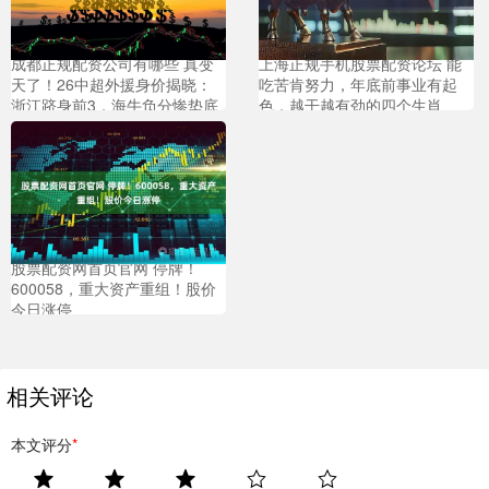
成都正规配资公司有哪些 真变
上海正规手机股票配资论坛 能
天了！26中超外援身价揭晓：
吃苦肯努力，年底前事业有起
浙江跻身前3，海牛负分惨垫底
色，越干越有劲的四个生肖
股票配资网首页官网 停牌！
600058，重大资产重组！股价
今日涨停
相关评论
本文评分
*