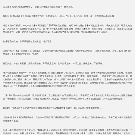
在安徽省芜湖市南陵县博物馆，一组北宋木雕伎乐俑躺在库房中，静待展陈。
这组乐俑2014年出土于南陵县弋江镇铁拐村。全套共10件，均为女子乐俑，手持拍板、排箫、笙、琵琶等10种不同乐器。
若将木俑一字排开，一支来自北宋时期的微型女子乐队便跃然眼前。“这组木俑为研究北宋时期的音乐种类、演奏方式提供了珍贵实物佐
证；从服饰角度，其典型的北宋服饰样式，是了解当时服饰文化的直接材料；从雕刻艺术角度，细腻的造型、灵动的神态，展现了北宋高超
的木雕工艺。同时，它们也为探究北宋丧葬习俗及社会风貌提供了珍贵的实物资料。”南陵县博物馆副馆长姚耘说。
如此珍贵的文物，如果只能隔着展柜欣赏，着实可惜。
2022年10月14日，由南陵县文化馆出品、安徽师范大学音乐学院主创的舞剧《梦回青山绿水间》，首演后反响热烈。其中，选段《梦·归》
的灵感，正是来自这支“北宋女子乐队”。
丝竹声起，舞者水袖轻扬，身姿如风拂柳。举手投足之间，北宋音乐之美、舞蹈之美、服饰之美，尽收眼底。
“整个创作过程历时大半年，为了尽可能复原北宋时期的乐舞风格，我们进行了多次采风调研，参考了大量的历史文献和相关资料。”安徽师
范大学音乐学院舞蹈系副主任高爽说，“首先依据木俑，对体态、神态和乐器等进行复刻，在动作编排上，借鉴了宋代宫廷和民间歌舞，确
定舞蹈的动作、幅度、步伐等，再融入现代舞蹈动作，整体上保留了宋代乐舞温柔内敛、雅致含蓄的风格。”音乐创作由安徽师范大学音乐
学院教师孙梦琪完成。她立足宋代音乐风格特点，结合舞蹈不同篇章的情绪表达与叙事推进，运用对位等作曲技法对整体音乐结构进行串联
和深化，经过反复修改打磨，最终形成兼具传统韵味与现代表现力的音乐文本。
“《梦·归》是一次有益的尝试，让文物‘活’起来，通过新的形式‘走’到老百姓身边。”安徽师范大学音乐学院艺术实践与交流中心副主任燕杨
说，“截至目前，我们已经进行了22场各类大型演出，线上线下累计吸引20万余人次观看，每年会进行复排，对作品进行持续完善。”
2024年，安徽工程大学完成了10套共53件北宋木雕伎乐俑服装的复原制作，真正可以将北宋服装穿在身上。
“偶然知道北宋木雕伎乐俑的存在，我们第一时间赶到了博物馆进行调研，惊叹之余，便萌生了复刻服饰的想法。”安徽工程大学纺织服装学
院教师承梓惠说。
为此，承梓惠团队进行了大量工作。“服装面料上，我们采用了北宋流行的花罗，依据木俑，发饰上采用发髻，上衣为窄袖短衫加抹胸，下
裳分内裤、外裤，外裤之外为罩裙。因为木俑没有颜色，我们最终借鉴了北宋名画《千里江山图》，以绿色为主色调，搭配黄色、蓝色等。