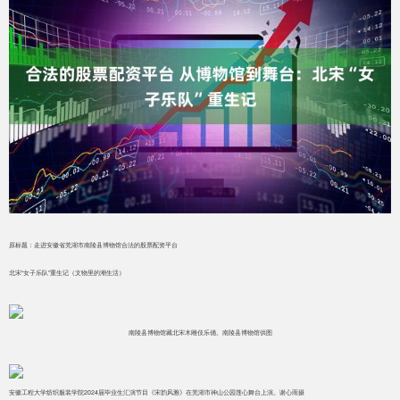
原标题：走进安徽省芜湖市南陵县博物馆合法的股票配资平台
北宋“女子乐队”重生记（文物里的潮生活）
南陵县博物馆藏北宋木雕伎乐俑。南陵县博物馆供图
安徽工程大学纺织服装学院2024届毕业生汇演节目《宋韵风雅》在芜湖市神山公园莲心舞台上演。谢心雨摄