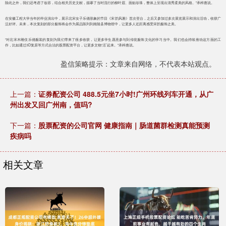
除此之外，我们还考虑了妆容，结合相关历史文献，描摹了当时流行的柳叶眉、面贴珍珠，整体上呈现出清秀柔美的风格。”承梓惠说。
在安徽工程大学当年的毕业演出中，展示北宋女子乐俑形象的节目《宋韵风雅》首次登台，之后又参加过多次展览展示和演出活动，收获广
泛好评。未来，本次复刻的部分服饰将会作为展品陈列到南陵县博物馆中，让更多人近距离感受宋韵服饰之美。
“对北宋木雕伎乐俑服装的复刻为我们带来了很多收获，让更多学生愿意参与到传统服饰文化的学习当中。我们也会持续推动这方面的工
作，比如通过3D复原等方式合法的股票配资平台，让更多文物‘活’起来。”承梓惠说。
盈信策略提示：文章来自网络，不代表本站观点。
上一篇：
证券配资公司 488.5元坐7小时!广州环线列车开通，从广
州出发又回广州南，值吗?
下一篇：
股票配资的公司官网 健康指南｜肠道菌群检测真能预测
疾病吗
相关文章