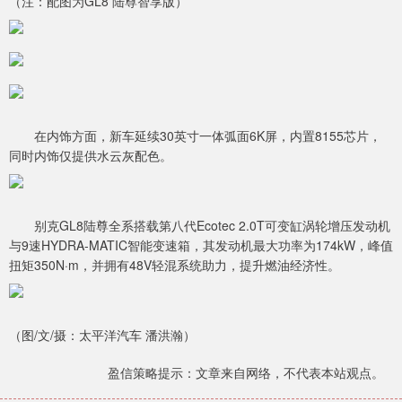
（注：配图为GL8 陆尊智享版）
在内饰方面，新车延续30英寸一体弧面6K屏，内置8155芯片，
同时内饰仅提供水云灰配色。
别克GL8陆尊全系搭载第八代Ecotec 2.0T可变缸涡轮增压发动机
与9速HYDRA-MATIC智能变速箱，其发动机最大功率为174kW，峰值
扭矩350N·m，并拥有48V轻混系统助力，提升燃油经济性。
（图/文/摄：太平洋汽车 潘洪瀚）
盈信策略提示：文章来自网络，不代表本站观点。