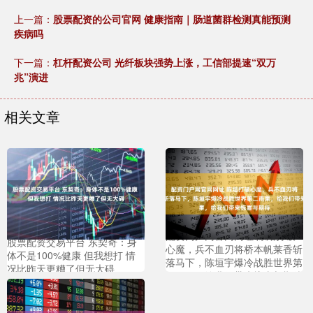
上一篇：
股票配资的公司官网 健康指南｜肠道菌群检测真能预测
疾病吗
下一篇：
杠杆配资公司 光纤板块强势上涨，工信部提速“双万
兆”演进
相关文章
配资门户网官网网址 陈熠打破
股票配资交易平台 东契奇：身
心魔，兵不血刃将桥本帆莱香斩
体不是100%健康 但我想打 情
落马下，陈垣宇爆冷战胜世界第
况比昨天更糟了但无大碍
二雨果，给我们带来惊喜与期待