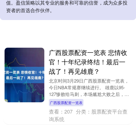
值。盈信策略以其专业的服务和可靠的信誉，成为众多投
资者的首选合作伙伴。
广西股票配资一览表 悲情收
官！十年纪录终结！最后一
战了！再见雄鹿？
北京时间3月29日广西股票配资一览表，
今日NBA常规赛继续进行。 雄鹿以95-
127惨败给马刺，本场尴尬大败之后，雄
鹿吃下一波三连败，常规赛战绩来到29胜
广西股票配资一览表
44负....
查看：
207
分类：
股票配资平台查
询系统